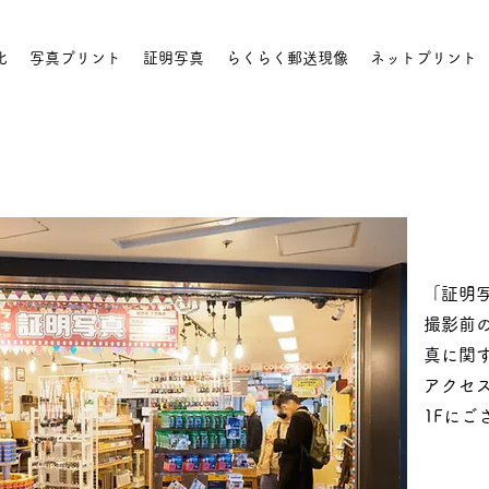
化
写真プリント
証明写真
らくらく郵送現像
ネットプリント
「証明
撮影前
真に関す
アクセ
1Fにご